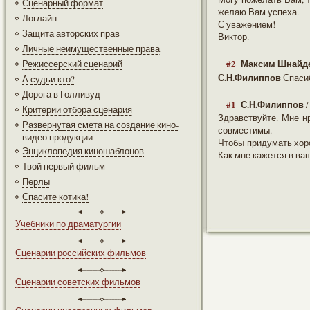
Сценарный формат
желаю Вам успеха.
Логлайн
С уважением!
Защита авторских прав
Виктор.
Личные неимущественные права
#2
Максим Шнайд
Режиссерский сценарий
С.Н.Филиппов
Спасиб
А судьи кто?
Дорога в Голливуд
#1
С.Н.Филиппов
/
Критерии отбора сценария
Здравствуйте. Мне н
Развернутая смета на создание кино-
совместимы.
видео продукции
Чтобы придумать хор
Энциклопедия киношаблонов
Как мне кажется в ваш
Твой первый фильм
Перлы
Спасите котика!
Учебники по драматургии
Сценарии российских фильмов
Сценарии советских фильмов