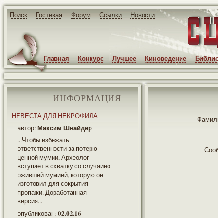
Поиск
Гостевая
Форум
Ссылки
Новости
Главная
Конкурс
Лучшее
Киноведение
Библио
ИНФОРМАЦИЯ
НЕВЕСТА ДЛЯ НЕКРОФИЛА
Фамили
Максим Шнайдер
автор:
...Чтобы избежать
ответственности за потерю
Соо
ценной мумии, Археолог
вступает в схватку со случайно
ожившей мумией, которую он
изготовил для сокрытия
пропажи. Доработанная
версия...
02.02.16
опубликован: