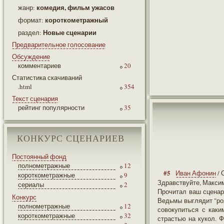
комедия, фильм ужасов
жанр:
короткометражный
формат:
Новые сценарии
раздел:
Предварительное голосование
Обсуждение
комментариев
20
Статистика скачиваний
.html
354
Текст сценария
рейтинг популярности
35
КОНКУРС СЦЕНАРИЕВ
Постоянный фонд
полнометражные
12
#5
Иван Афонин
/ 
короткометражные
9
Здравствуйте, Макси
сериалы
2
Прочитал ваш сценар
Конкурс
Ведьмы выглядит "ро
полнометражные
12
совокупиться с каки
короткометражные
32
страстью на кукол. 