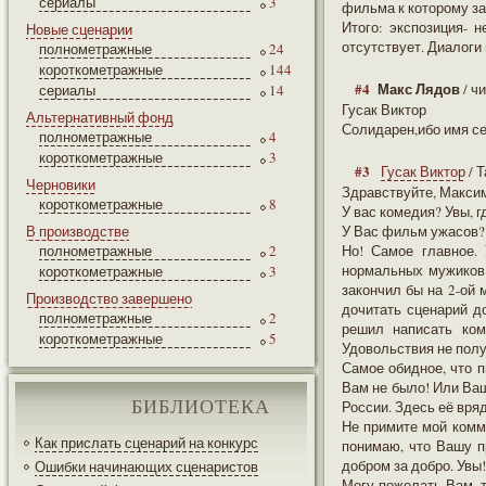
сериалы
3
фильма к которому з
Итого: экспозиция- 
Новые сценарии
отсутствует. Диалоги 
полнометражные
24
короткометражные
144
#4
Макс Лядов
/ ч
сериалы
14
Гусак Виктор
Альтернативный фонд
Солидарен,ибо имя с
полнометражные
4
короткометражные
3
#3
Гусак Виктор
/ 
Черновики
Здравствуйте, Макси
короткометражные
8
У вас комедия? Увы, 
В производстве
У Вас фильм ужасов? 
полнометражные
2
Но! Самое главное. 
нормальных мужиков.
короткометражные
3
закончил бы на 2-ой 
Производство завершено
дочитать сценарий до
полнометражные
2
решил написать ком
короткометражные
5
Удовольствия не полу
Самое обидное, что 
Вам не было! Или Ваш
БИБЛИОТЕКА
России. Здесь её вряд
Не примите мой комме
Как прислать сценарий на конкурс
понимаю, что Вашу пр
добром за добро. Увы!
Ошибки начинающих сценаристов
Могу пожелать Вам, т