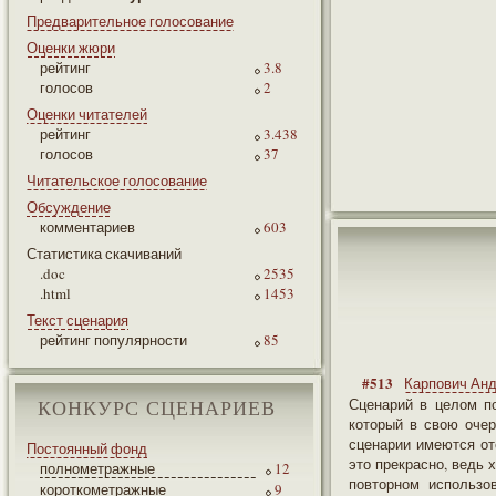
Предварительное голосование
Оценки жюри
рейтинг
3.8
голосов
2
Оценки читателей
рейтинг
3.438
голосов
37
Читательское голосование
Обсуждение
комментариев
603
Статистика скачиваний
.doc
2535
.html
1453
Текст сценария
рейтинг популярности
85
#513
Карпович Ан
Сценарий в целом п
КОНКУРС СЦЕНАРИЕВ
который в свою оче
сценарии имеются от
Постоянный фонд
это прекрасно, ведь
полнометражные
12
повторном использо
короткометражные
9