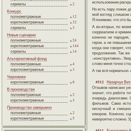
использовании раскр
сериалы
2
Но есть пару ложек д
Конкурс
мой взгляд слишком з
полнометражные
12
Я понимаю, что это б
короткометражные
32
А во-вторых, по моем
сериалы
3
сюрреализм и кримина
Новые сценарии
конечно не пародия,
полнометражные
24
герои, а не повышени
короткометражные
144
когда они говорят, чт
сериалы
14
продолжение. Так же 
«конструктивно». Уве
Альтернативный фонд
слово меня точно сто
полнометражные
4
короткометражные
3
А так всё нормально.
Черновики
#512
короткометражные
8
Назарчук Вит
Отзывов написано уж
В производстве
значит, что работа т
полнометражные
2
очередь диалогами. 
короткометражные
3
фильмов. Сама исто
Производство завершено
нескучный и смешно
полнометражные
2
юмором. Конечно, сц
короткометражные
5
невероятно сложно. У
#511
Бурлаченко 