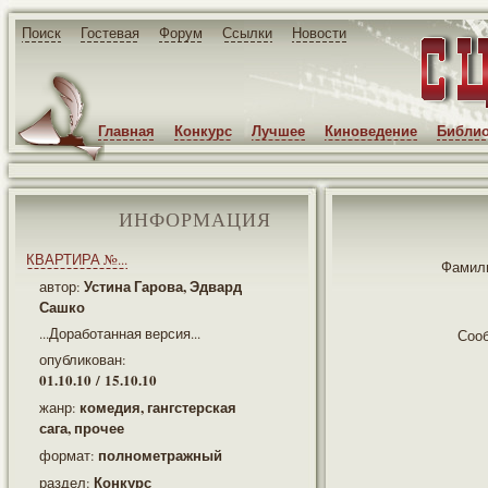
Поиск
Гостевая
Форум
Ссылки
Новости
Главная
Конкурс
Лучшее
Киноведение
Библио
ИНФОРМАЦИЯ
КВАРТИРА №...
Фамили
Устина Гарова, Эдвард
автор:
Сашко
...Доработанная версия...
Соо
опубликован:
01.10.10 / 15.10.10
комедия, гангстерская
жанр:
сага, прочее
полнометражный
формат:
Конкурс
раздел: