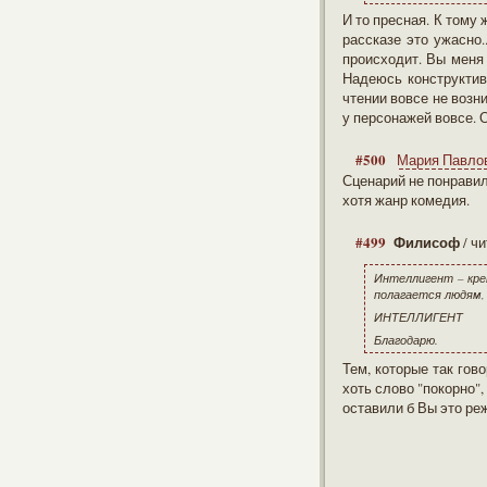
И то пресная. К тому 
рассказе это ужасно.
происходит. Вы меня 
Надеюсь конструктив
чтении вовсе не возни
у персонажей вовсе. 
#500
Мария Павло
Сценарий не понрави
хотя жанр комедия.
#499
Филисоф
/ ч
Интеллигент – креп
полагается людям, 
ИНТЕЛЛИГЕНТ
Благодарю.
Тем, которые так гов
хоть слово "покорно"
оставили б Вы это ре