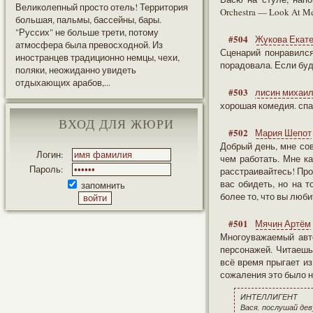
Великолепный просто отель! Территория
Orchestra — Look At M
большая, пальмы, бассейны, бары.
"Руссих" не больше трети, потому
#504
Жукова Екате
атмосфера была превосходной. Из
Сценарий понравился
иностранцев традиционно немцы, чехи,
порадовала. Если буд
поляки, неожиданно увидеть
отдыхающих арабов,...
#503
лисин михаи
хорошая комедия. спа
ВХОД ДЛЯ ЖЮРИ
#502
Мария Шепот
Добрый день, мне сов
Логин:
чем работать. Мне ка
Пароль:
расстраивайтесь! Проч
вас обидеть, но на 
запомнить
более то, что вы люб
#501
Мячин Артём
Многоуважаемый авто
персонажей. Читаешь 
всё время прыгает из 
сожаления это было н
ИНТЕЛЛИГЕНТ
Вася, послушай дев