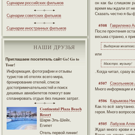
Сценарии российских фильмов
он как бы слишком р
время мы ждали от нег
Сказать честно я бы ф
Сценарии советских фильмов
#508
Гавриленко А
Сценарии иностранных фильмов
После прочтения оста
весьма странно, к пр
Выдержав мхатовс
НАШИ ДРУЗЬЯ
или
Приглашаем посетитель сайт Go! Go to
Маэстро, музыку!
Tour!
Информация, фотографии и отзывы
. Когда читал, сразу 
туристов об отелях всего мира,
бронирование отелей, список
#507
Сокольников
достопримечательностей и поиск
Много информации и м
дешевых авиабилетов помогут вам
спланировать отдых без лишних затрат.
#506
Карымова Ни
Как-то всё запутанно.
Continental Plaza Beach
героя. Много вопросов,
Resort
Шарм-Эль-Шейх,
#505
Лабузов Але
Египет
Ждал много крови и к
Отель первой линии!
Васю на стуле, напо