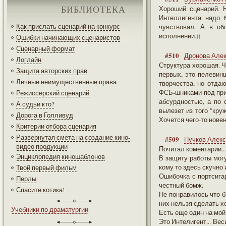
Хороший сценарий. 
БИБЛИОТЕКА
Интеллигента надо 
Как прислать сценарий на конкурс
чувствовал. А в о
исполнении.))
Ошибки начинающих сценаристов
Сценарный формат
#510
Дронова Але
Логлайн
Структура хорошая. Ч
Защита авторских прав
первых, это пелевинщ
Личные неимущественные права
творчества, но отда
ФСБ-шниками под при
Режиссерский сценарий
абсурдностью, а по с
А судьи кто?
вылезет из того "кру
Дорога в Голливуд
Хочется чего-то новен
Критерии отбора сценария
Развернутая смета на создание кино-
#509
Пучков Алек
видео продукции
Почитал коментарии...
Энциклопедия киношаблонов
В защиту работы могу
кому то здесь скучно и
Твой первый фильм
Ошибочка с портсига
Перлы
честный бомж.
Спасите котика!
Не понравилось что б
них нельзя сделать х
Учебники по драматургии
Есть еще один на мой
Это Интелигент... Ве