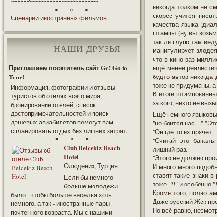
никогда толком не см
скорее учится писат
Сценарии иностранных фильмов
качества языка (диал
штампы (ну вы возьм
так ли глупо там вед
НАШИ ДРУЗЬЯ
манипулирует злодеям
что в кино раз милли
Приглашаем посетитель сайт Go! Go to
ещё менее реалистич
Tour!
будто автор никогда 
тоже не придуманы, а
Информация, фотографии и отзывы
В итоге штампованный
туристов об отелях всего мира,
за кого, никто не выз
бронирование отелей, список
достопримечательностей и поиск
Ещё немного языковы
дешевых авиабилетов помогут вам
"не боится нас…" "Эт
спланировать отдых без лишних затрат.
"Он где-то их прячет -
"Считай это баналь
Club Belcekiz Beach
лишний раз.
Hotel
"Этого не должно прои
Олюдениз, Турция
И много-много подобны
ставят такие знаки в
Если бы немного
тоже "?!" и особенно "!
больше молодежи
Кроме того, полно а
было - чтобы больше веселья хоть
Даже русский Жек пре
немного, а так - иностранные пары
Но всё равно, несмот
почтенного возраста. Мы с нашими