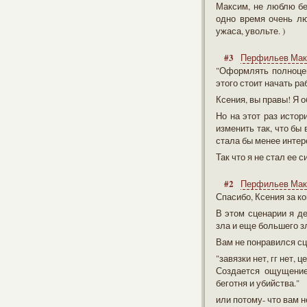
Максим, не люблю бе
одно время очень лю
ужаса, увольте. )
#3
Перфильев Ма
"Оформлять полноцен
этого стоит начать р
Ксения, вы правы! Я 
Но на этот раз истор
изменить так, что бы 
стала бы менее интер
Так что я не стал ее 
#2
Перфильев Ма
Спасибо, Ксения за к
В этом сценарии я де
зла и еще большего зл
Вам не понравился сц
"завязки нет, гг нет,
Создается ощущение
беготня и убийства."
или потому- что вам 