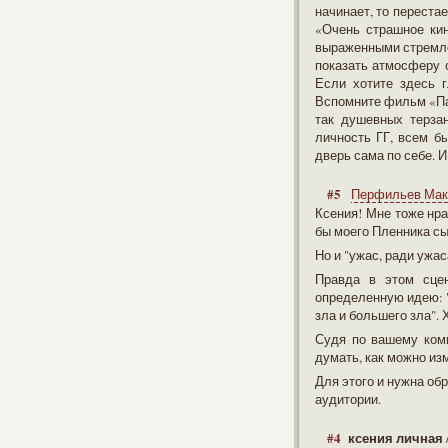
начинает, то перестае
«Очень страшное кин
выраженными стремлени
показать атмосферу 
Если хотите здесь 
Вспомните фильм «Пар
так душевных терза
личность ГГ, всем б
дверь сама по себе. 
#5
Перфильев Ма
Ксения! Мне тоже нра
бы моего Пленника сы
Но и "ужас, ради ужас
Правда в этом сцен
определенную идею: "
зла и большего зла". 
Судя по вашему комм
думать, как можно из
Для этого и нужна обр
аудитории.
#4
ксения личная