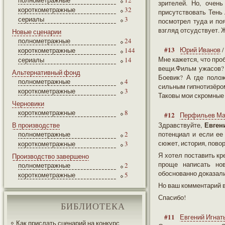
полнометражные
12
зрителей. Но, очен
короткометражные
32
присутствовать Тень №
сериалы
3
посмотрел туда и по
взгляд отсудствует. 
Новые сценарии
полнометражные
24
#13
Юрий Иванов
короткометражные
144
Мне кажется, что про
сериалы
14
вещи.Фильм ужасов? 
Альтернативный фонд
Боевик? А где полож
полнометражные
4
сильным гипнотизёром.
короткометражные
3
Таковы мои скромные
Черновики
короткометражные
8
#12
Перфильев Ма
Евген
В производстве
Здравствуйте,
полнометражные
2
потенциал и если ее 
сюжет, история, пово
короткометражные
3
Я хотел поставить кр
Производство завершено
проще написать нов
полнометражные
2
обоснованно доказали
короткометражные
5
Но ваш комментарий в
Спасибо!
БИБЛИОТЕКА
#11
Евгений Игнат
Как прислать сценарий на конкурс