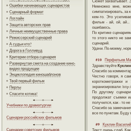
Сюжет захватывает. Э
Ошибки начинающих сценаристов
Немножко мне, мож
симпатизировать, за 
Сценарный формат
кем-то. Это усилива
Логлайн
фильм - ай, ой, ай.
Защита авторских прав
ошибаюсь.
Личные неимущественные права
По критике сценариям
Режиссерский сценарий
то этого никто не за
сценарий.
А судьи кто?
Удачи. По-моему, нор
Дорога в Голливуд
Критерии отбора сценария
#10
Перфильев Ма
Развернутая смета на создание кино-
Куклин
Здравствуйте
видео продукции
Спасибо за коммента
Энциклопедия киношаблонов
Честно говоря, я са
Твой первый фильм
короткометражки и 
экранизировали: http
Перлы
По другому сценари
Спасите котика!
продолжат съемки ил
получился, как - то не
Учебники по драматургии
Спасибо за замечания
все по пунктам. Буду
Сценарии российских фильмов
#9
Куклин Васили
Сценарии советских фильмов
Текст очень слаб. Ка