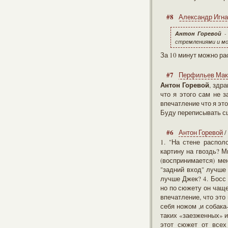
#8
Александр Игна
Антон Горевой
- 
стремлениями и мот
За 10 минут можно ра
#7
Перфильев Ма
Антон Горевой
, здр
что я этого сам не з
впечатление что я это
Буду переписывать с
#6
Антон Горевой
/
1. "На стене распол
картину на гвоздь? М
(воспринимается) ме
"задний вход" лучше 
лучше Джек? 4. Босс 
но по сюжету он чаще
впечатление, что это 
себя ножом ,и собака
таких «заезженных» и
этот сюжет от всех