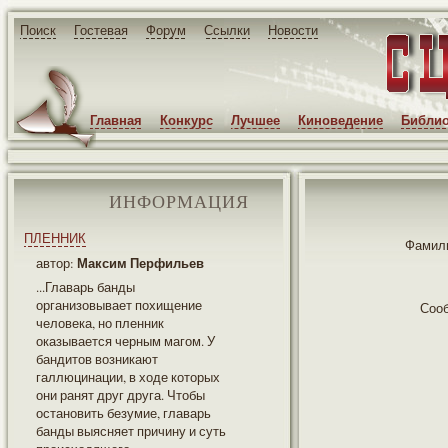
Поиск
Гостевая
Форум
Ссылки
Новости
Главная
Конкурс
Лучшее
Киноведение
Библио
ИНФОРМАЦИЯ
ПЛЕННИК
Фамили
Максим Перфильев
автор:
...Главарь банды
организовывает похищение
Соо
человека, но пленник
оказывается черным магом. У
бандитов возникают
галлюцинации, в ходе которых
они ранят друг друга. Чтобы
остановить безумие, главарь
банды выясняет причину и суть