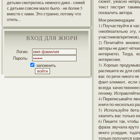
сюжет, ужасно непро
детьми смотрелись немного дико - семей
текст пестрит таким
с детьми совсем мало было - не более 5
похвалить автора.
вместе с нами. Это странно, потому что
отель...
Мои рекомендации:
1) Поучаствуйте в ча
(необязательно эту, 
участников/критиков),
ВХОД ДЛЯ ЖЮРИ
2) Почитайте множес
авторы не дают чётких
Логин:
интернете). Тогда, 
Пароль:
интереснее.
3) Хорошо продумыва
запомнить
распишите их для себ
вас по речи никого н
фант-элемент, если 
всегда качественнее
почему. Исправляйтес
4) Переписывайте явн
книги по несколько ра
5) Используйте бета
хвалить вас только из
6) Пишите так, чтобы
фраза звучала круто 
много усердия, тщате
только получится хор