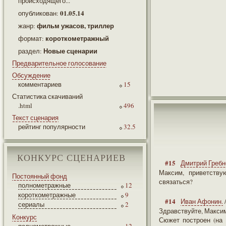
происходящего...
01.05.14
опубликован:
фильм ужасов, триллер
жанр:
короткометражный
формат:
Новые сценарии
раздел:
Предварительное голосование
Обсуждение
комментариев
15
Статистика скачиваний
.html
496
Текст сценария
рейтинг популярности
32.5
КОНКУРС СЦЕНАРИЕВ
#15
Дмитрий Гребн
Максим, приветств
Постоянный фонд
связаться?
полнометражные
12
короткометражные
9
#14
Иван Афонин.
сериалы
2
Здравствуйте, Макси
Конкурс
Сюжет построен (на 