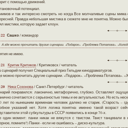
орит с помощью движений.
тановочный потенциал.
мимов и так интересно смотреть но когда Все молчаливые сцены мима 
ересней. Правда небольшая мистика в сюжете мне не понятна. Можно был
ял мистики, которую задает клоун.
122
Сашко
/ командор
А где можно прочитать другие сценарии. «Подарок». «Проблема Потапова». «Холод
ятия не имею.
121
Критик Критиков
/ Критиковск / читатель
 сценарий получил Специальный приз Гильдии кинодраматургов.
де можно прочитать другие сценарии. «Подарок». «Проблема Потапова». «
120
Ника Созонова
/ Санкт-Петербург / читатель
нарий понравился: лаконично, метафорично, глубоко. Оставляет ощущен
анично сочетаются с серьезностью темы и ее актуальностью. Но есть нес
0 лет по нынешним временам человек далеко не старик. (Старость – где-
обное указаний нет. Хотя логика понятна: именно такой возраст се
дставители этой субкультуры в СССР появились в конце 70-х.
 один момент: панки никак не вяжутся с твистом. Твист танцевали в 
ерное, помните?) Панки - если не ошибаюсь – диско-культура.