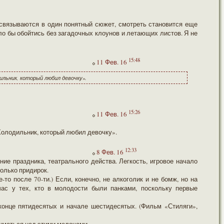
связываются в один понятный сюжет, смотреть становится еще
о бы обойтись без загадочных клоунов и летающих листов. Я не
15:48
11 Фев. 16
ильник, который любил девочку».
15:26
11 Фев. 16
Холодильник, который любил девочку».
12:33
8 Фев. 16
ие праздника, театрального действа. Легкость, игровое начало
колько придирок.
то после 70-ти.) Если, конечно, не алкоголик и не бомж, но на
йчас у тех, кто в молодости были панками, поскольку первые
конце пятидесятых и начале шестидесятых. (Фильм «Стиляги»,