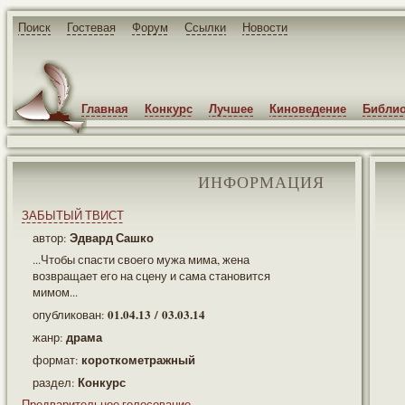
Поиск
Гостевая
Форум
Ссылки
Новости
Главная
Конкурс
Лучшее
Киноведение
Библио
ИНФОРМАЦИЯ
ЗАБЫТЫЙ ТВИСТ
Эдвард Сашко
автор:
...Чтобы спасти своего мужа мима, жена
возвращает его на сцену и сама становится
мимом...
01.04.13 / 03.03.14
опубликован:
драма
жанр:
короткометражный
формат:
Конкурс
раздел:
Предварительное голосование