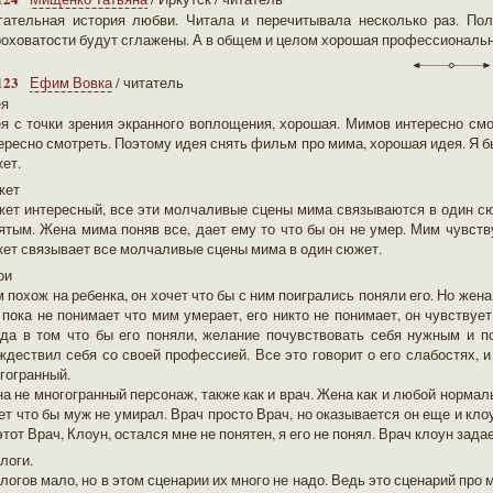
гательная история любви. Читала и перечитывала несколько раз. Пола
оховатости будут сглажены. А в общем и целом хорошая профессиональн
123
Ефим Вовка
/ читатель
ея
я с точки зрения экранного воплощения, хорошая. Мимов интересно смо
ересно смотреть. Поэтому идея снять фильм про мима, хорошая идея. Я б
ет.
жет
ет интересный, все эти молчаливые сцены мима связываются в один сю
ятым. Жена мима поняв все, дает ему то что бы он не умер. Мим чувств
ет связывает все молчаливые сцены мима в один сюжет.
ои
 похож на ребенка, он хочет что бы с ним поигрались поняли его. Но жена 
 пока не понимает что мим умерает, его никто не понимает, он чувств
да в том что бы его поняли, желание почувствовать себя нужным и 
ждествил себя со своей профессией. Все это говорит о его слабостях, и
гогранный.
а не многогранный персонаж, также как и врач. Жена как и любой нормал
ет что бы муж не умирал. Врач просто Врач, но оказывается он еще и кло
этот Врач, Клоун, остался мне не понятен, я его не понял. Врач клоун задае
логи.
логов мало, но в этом сценарии их много не надо. Ведь это сценарий пр