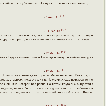
нарий нельзя публиковать. Но здесь это маленькая памятка, что
19:13
6 Авг. 18
18:39
24 Фев. 18
ностью и отличной передачей атмосферы его внутреннего мира.
туру сценария. Диалоги лаконичны и интересны, что говорит о
16:41
27 Фев. 16
о нему будут снимать фильм. Но тогда почему он ещё на конкурсе
01:07
17 Фев. 16
 Но написано очень даже хорошо. Мягко написано. Кажется, что
ерах-стариках, писателях и т.д. Но о мимах еще не видел точно.
ая женщина, которой все равно. Но потом, когда она общается с
 подумал, может быть это она перед врачом такая заботливая.
не понятно в одном месте – котенок воображаемый или нет. Вернее
14:24