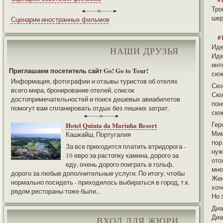
Тро
шер
Сценарии иностранных фильмов
#
Ид
НАШИ ДРУЗЬЯ
Иде
инт
Приглашаем посетитель сайт Go! Go to Tour!
сюж
Информация, фотографии и отзывы туристов об отелях
Сю
всего мира, бронирование отелей, список
Сюж
достопримечательностей и поиск дешевых авиабилетов
пон
помогут вам спланировать отдых без лишних затрат.
сюж
Гер
Hotel Quinta da Marinha Resort
Мим
Кашкайш, Португалия
пор
За все приходится платить втридорога -
нуж
10 евро за растопку камина, дорого за
ото
еду, очень дорого поиграть в гольф,
мно
дорого за любые дополнительные услуги. По итогу, чтобы
Жен
нормально посидеть - приходилось выбираться в город, т.к.
хоч
рядом рестораны тоже были...
Но 
Диа
Диа
ВХОД ДЛЯ ЖЮРИ