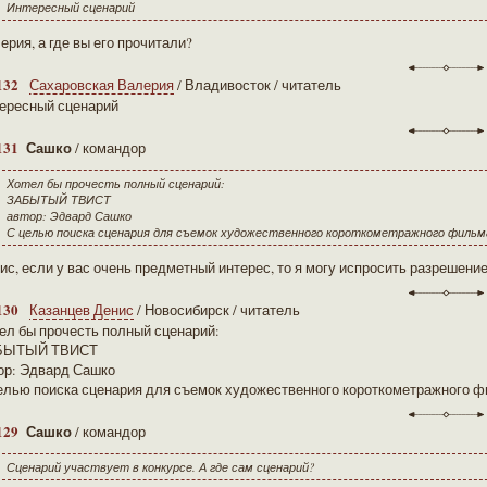
Интересный сценарий
ерия, а где вы его прочитали?
132
Сахаровская Валерия
/ Владивосток / читатель
ересный сценарий
131
Сашко
/ командор
Хотел бы прочесть полный сценарий:
ЗАБЫТЫЙ ТВИСТ
автор: Эдвард Сашко
С целью поиска сценария для съемок художественного короткометражного фильм
ис, если у вас очень предметный интерес, то я могу испросить разрешение
130
Казанцев Денис
/ Новосибирск / читатель
ел бы прочесть полный сценарий:
БЫТЫЙ ТВИСТ
ор: Эдвард Сашко
елью поиска сценария для съемок художественного короткометражного ф
129
Сашко
/ командор
Сценарий участвует в конкурсе. А где сам сценарий?