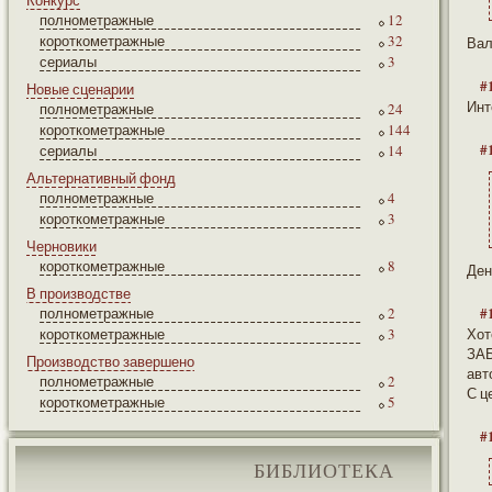
Конкурс
полнометражные
12
короткометражные
32
Вал
сериалы
3
#
Новые сценарии
Инт
полнометражные
24
короткометражные
144
#
сериалы
14
Альтернативный фонд
полнометражные
4
короткометражные
3
Черновики
короткометражные
8
Ден
В производстве
#
полнометражные
2
короткометражные
3
Хот
ЗА
Производство завершено
авт
полнометражные
2
С ц
короткометражные
5
#
БИБЛИОТЕКА