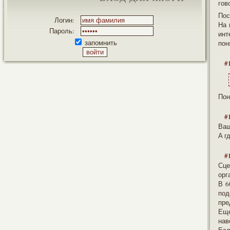
гов
Пос
Логин:
На 
Пароль:
инт
запомнить
пон
#
Пон
#
Ваш
А г
#
Сце
орг
В 6
под
пре
Еще
нав