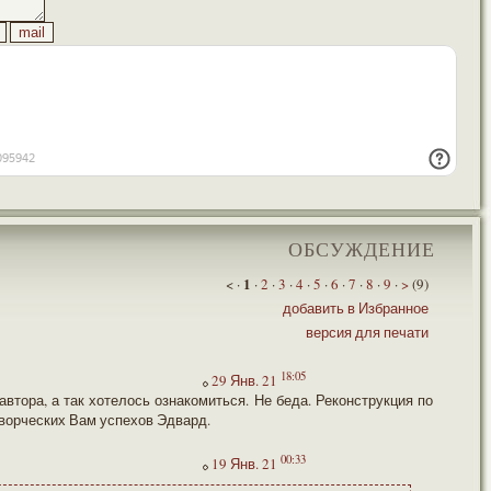
ОБСУЖДЕНИЕ
1
< ·
·
2
·
3
·
4
·
5
·
6
·
7
·
8
·
9
·
>
(9)
добавить в Избранное
версия для печати
18:05
29 Янв. 21
автора, а так хотелось ознакомиться. Не беда. Реконструкция по
ворческих Вам успехов Эдвард.
00:33
19 Янв. 21