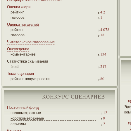
Оценки жюри
рейтинг
4.2
голосов
1
Оценки читателей
рейтинг
4.078
голосов
18
Читательское голосование
Обсуждение
комментариев
134
Статистика скачиваний
.html
217
Текст сценария
рейтинг популярности
80
КОНКУРС СЦЕНАРИЕВ
#
Эдв
Постоянный фонд
ком
полнометражные
12
короткометражные
9
#
сериалы
2