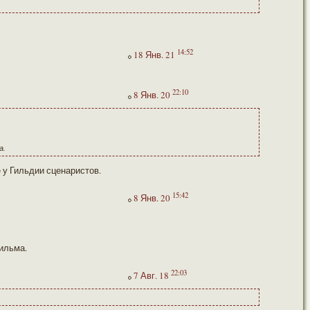
14:52
18 Янв. 21
22:10
8 Янв. 20
а.
 у Гильдии сценаристов.
15:42
8 Янв. 20
ильма.
22:03
7 Авг. 18