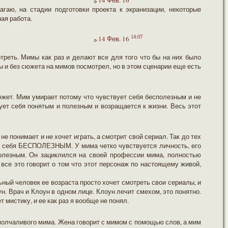
14 Фев. 16
гаю, на стадии подготовки проекта к экранизации, некоторые
ая работа.
14:07
14 Фев. 16
треть. Мимы как раз и делают все для того что бы на них было
ы и без сюжета на мимов посмотрел, но в этом сценарии еще есть
жет. Мим умирает потому что чувствует себя бесполезным и не
ует себя понятым и полезным и возращается к жизни. Весь этот
не понимает и не хочет играть, а смотрит свой сериал. Так до тех
ует себя БЕСПОЛЕЗНЫМ. У мима четко чувствуется личность, его
полезным. Он зациклился на своей профессии мима, полностью
 все это говорит о том что этот персонаж по настоящему живой,
ьный человек ее возраста просто хочет смотреть свои сериалы, и
ун. Врач и Клоун в одном лице. Клоун лечит смехом, это понятно.
т мистику, и ее как раз я вообще не понял.
о молчаливого мима. Жена говорит с мимом с помощью слов, а мим