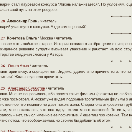
нарий стал лауреатом конкурса "Жизнь налаживается". По условиям, сце
начал свой путь на этом ресурсе.
128
Александр Грин
/ читатель
нарий участвует в конкурсе. А где сам сценарий?
127
Кочетова Ольга
/ Москва / читатель
 новое это - забытое старое. История пожилого актёра цепляет искрен
жиданное решение супруги вызывает уважение и работает на всю струк
терстве владения словом у Автора.
126
Ольга Атма
/ читатель
ментарии вижу, а сценария нет. Видимо, удалили по причине того, что п
литься? Жаль не успела прочитать.
125
Александр Субботин
/ читатель
ошо. Мне не понравилось, ибо просто такие фильмы (сюжеты) не люблю.
о уже посмотрел. А может уже видел подобные трогательные фильмы о акт
нственное что немного не дает покоя: жена. Сперва она откровенно груб
чом, мне показалось, что она вдруг стала много ласковей. То есть, я
залось – нет, смысл именно в ее пофигизме. И еще там про котенка. Там 
ятно потом, что воображаемый, но стоило бы добавить об этом.
124
Мищенко Татьяна
/ Иркутск / читатель